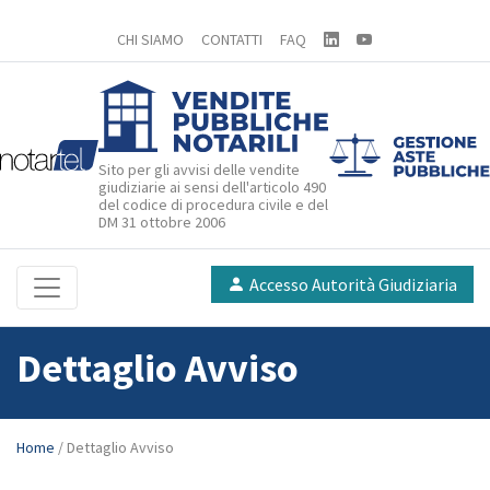
CHI SIAMO
CONTATTI
FAQ
Sito per gli avvisi delle vendite
giudiziarie ai sensi dell'articolo 490
del codice di procedura civile e del
DM 31 ottobre 2006
Accesso Autorità Giudiziaria
Dettaglio Avviso
Home
/ Dettaglio Avviso