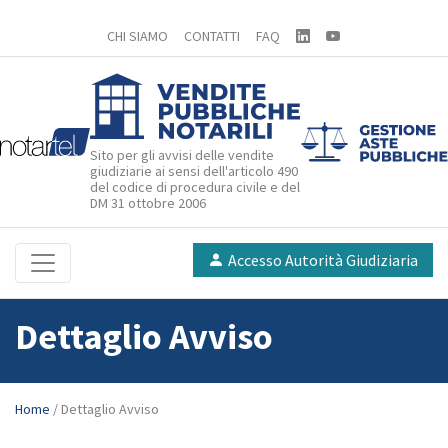
CHI SIAMO
CONTATTI
FAQ
Sito per gli avvisi delle vendite
giudiziarie ai sensi dell'articolo 490
del codice di procedura civile e del
DM 31 ottobre 2006
Accesso Autorità Giudiziaria
Dettaglio Avviso
Home
/ Dettaglio Avviso