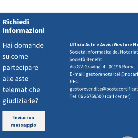
Richiedi
Informazioni
Hai domande
Ufficio Aste e Avvisi Gestore No
Società informatica del Notaria
su come
Società Benefit
partecipare
Via G.V. Gravina, 4 - 00196 Roma
E-mail: gestorenotartel@notari
alle aste
PEC:
telematiche
gestorevendite@postacertificata
Tel. 06 36769500 (call center)
giudiziarie?
Inviaci un
messaggio